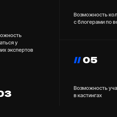
 у
спертов
//
05
Возможность участия
в кастингах