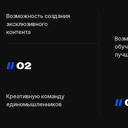
обучаться
лучших эк
//
02
Креативную команду
//
03
единомышленников