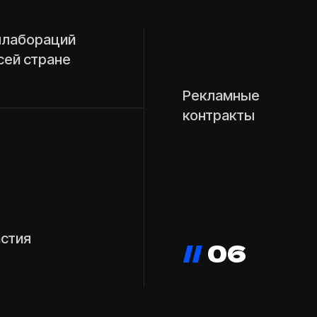
контракты
//
06