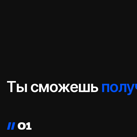
Ты сможешь
получи
//
01
Возможность создания
эксклюзивного
контента
Возможно