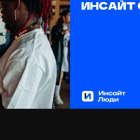
рский центр
Мы 
про
Люди работает
раск
успе
рами
и способствует
итию в медиасреде
В уникальном центре разв