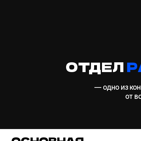
— одно из конкур
от всех д
ОСНОВНАЯ
ЗАДАЧА
ОТДЕЛА
— повышение навыков наших 
необходимых для создания и
качественного контента.
В работе над образовательн
продуктами мы анализируем н
потребности и запросы блоге
бизнес-задачи компании и из