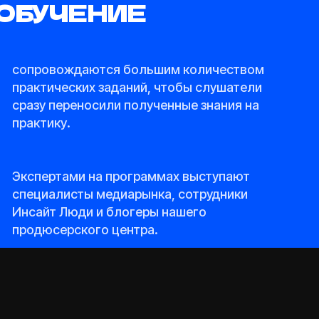
создаем креативное
странство, где каждый может
рыть свой потенциал и добиться
ха
ития резиденты