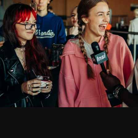
Продюсе
Сотрудничество
Инсайт 
с блоге
их разв
Обучающий
//