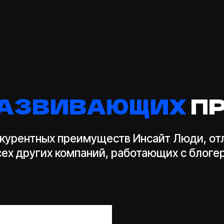
ентных преимуществ Инсайт Люди, отличающее
ругих компаний, работающих с блогерами.
резидентов,
 продвижения
ыми
е только
ров, но также
менения,