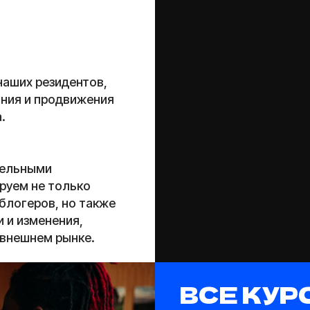
ем рынке.
ВСЕ КУРСЫ
ИНСАЙТ ОБУЧ
сопровож
практичес
сразу пер
практику.
Экспертам
специалис
Инсайт Лю
продюсерс