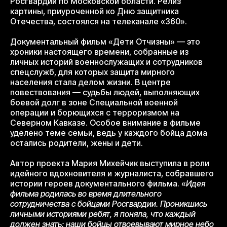
Росгвардии по Московской области. Релиз
картины, приуроченной ко Дню защитника
Отечества, состоялся на телеканале «360».
Документальный фильм «Дети Отчизны» — это
хроники настоящего времени, собранные из
личных историй военнослужащих и сотрудников
спецслужб, для которых защита мирного
населения стала делом жизни. В центре
повествования — судьбы людей, выполняющих
боевой долг в зоне Специальной военной
операции и борющихся с терроризмом на
Северном Кавказе. Особое внимание в фильме
уделено теме семьи, ведь у каждого бойца дома
остались родители, жены и дети.
Автор проекта Мария Михейчик выступила в роли
идейного вдохновителя и журналиста, собравшего
истории героев документального фильма. «
Идея
фильма родилась во время длительного
сотрудничества с бойцами Росгвардии. Проникшись
личными историями ребят, я поняла, что каждый
должен знать: наши бойцы отвоевывают мирное небо