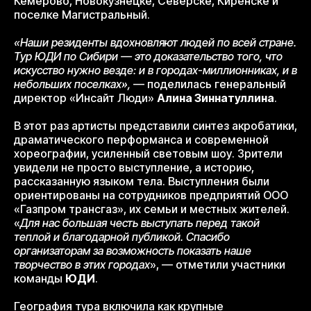
Кемерово, Новокузнецке, Северске, Киренске и
поселке Магистральный.
«Наши резиденты вдохновляют людей по всей стране.
Тур ЮДИ по Сибири — это доказательство того, что
искусство нужно везде: и в городах-миллионниках, и в
небольших поселках»,
— поделилась генеральный
директор «Инсайт Люди»
Алина Зиннатуллина
.
В этот раз артисты представили синтез акробатики,
драматического перформанса и современной
хореографии, усиленный световым шоу. Зрители
увидели не просто выступление, а историю,
рассказанную языком тела. Выступления были
ориентированы на сотрудников предприятий ООО
«Газпром трансгаз», их семьи и местных жителей.
«
Для нас большая честь выступать перед такой
теплой и благодарной публикой. Спасибо
организаторам за возможность показать наше
творчество в этих городах
», — отметили участники
команды
ЮДИ
.
География тура включила как крупные