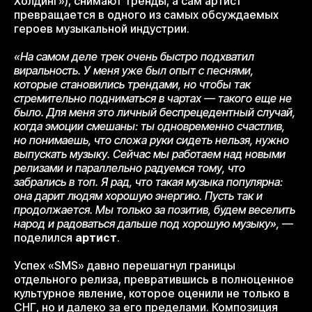
Холдинг»), снимают тренды, а сам артист
превращается в одного из самых обсуждаемых
героев музыкальной индустрии.
«На самом деле трек очень быстро подхватил
виральность. У меня уже был опыт с песнями,
которые становились трендами, но чтобы так
стремительно подниматься в чартах — такого еще не
было. Для меня это личный беспрецедентный случай,
когда эмоции смешаны: ты одновременно счастлив,
но понимаешь, что сложа руки сидеть нельзя, нужно
выпускать музыку. Сейчас мы работаем над новыми
релизами и параллельно радуемся тому, что
забрались в топ. Я рад, что такая музыка популярна:
она дарит людям хорошую энергию. Пусть так и
продолжается. Мы только за позитив, будем веселить
народ и радоваться дальше под хорошую музыку»,
—
поделился
артист
.
Успех «SMS» давно перешагнул границы
отдельного релиза, превратившись в полноценное
культурное явление, которое оценили не только в
СНГ, но и далеко за его пределами. Композиция