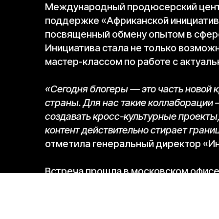
Международный продюсерский центр
поддержке «Африканской инициатив
посвященный обмену опытом в сфере
Инициатива стала не только возможн
мастер-классом по работе с актуал
«Сегодня блогеры — это часть новой 
страны. Для нас такие коллаборации
создавать кросс-культурные проекты,
контент действительно стирает грани
отметила генеральный директор «И
Встреча прошла в московском офисе
команда поделилась с африканскими
познакомив гостей с актуальными по
особенностями работы с аудиторией