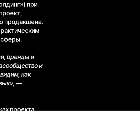
олдинг») при
проект,
о продакшена.
 практическим
осферы.
й, бренды и
иасообщество и
видим, как
зык»,
—
ках проекта
еры,
трии и
а своеобразным