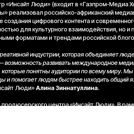
 «Инсайт Люди» (входит в «Газпром-Медиа Х
ы» реализовал российско-африканский медиа
 создания цифрового контента и современног
остью для культурного взаимодействия, но и
ьными форматами и трендами российской блог
креативной индустрии, которая объединяет люде
 — возможность развивать международное мед
 которые понятны аудитории по всему миру. Мы 
цы и помогает людям быстрее находить общий я
нсайт Люди»
Алина Зиннатуллина
.
 продюсерского центра «Инсайт Люди». В рам
 креаторами экспертизой российской блогосф
дходами к созданию контента, трендами индус
 в России. Для участников коллаборация стал