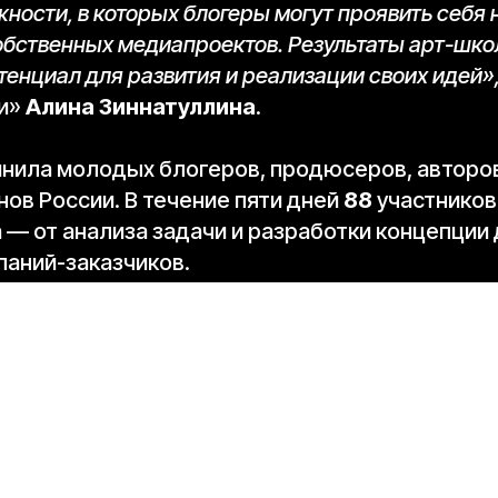
ности, в которых блогеры могут проявить себя н
собственных медиапроектов. Результаты арт-шко
тенциал для развития и реализации своих идей»
ди»
Алина Зиннатуллина
.
ила молодых блогеров, продюсеров, авторов
ов России. В течение пяти дней
88
участников
 — от анализа задачи и разработки концепции
паний-заказчиков.
ива участники представили
11
проектных конце
еализации. Среди них — проекты для арт-кла
 «Рука Тавриды», концепции «Последний челов
 а также проекты «Код региона», «Переобувоч
производится компанией «Ред Медиа»).