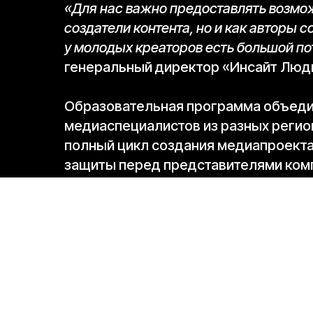
«Для нас важно предоставлять возмож
создатели контента, но и как авторы 
у молодых креаторов есть большой по
генеральный директор «Инсайт Лю
Образовательная программа объедин
медиаспециалистов из разных регион
полный цикл создания медиапроекта
защиты перед представителями ком
По итогам образовательного интенс
были рекомендованы к дальнейшей р
«Таврида» «Привет. Я на Тавриде» и
после смены» для «Киностудии КИТ»,
«Вставай, поехали» для ТОЧКА.РФ (