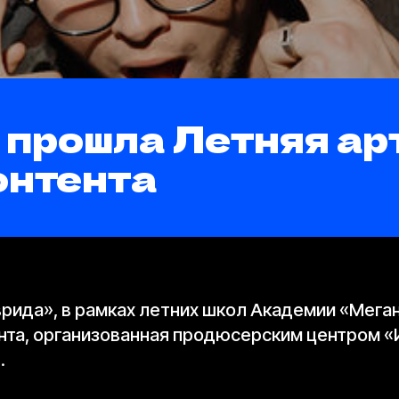
прошла Летняя ар
онтента
аврида», в рамках летних школ Академии «Мега
нта, организованная продюсерским центром 
.