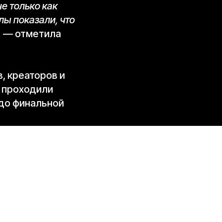
е только как
лы показали, что
,
— отметила
, креаторов и
 проходили
 до финальной
пций,
8
из них
стера
ек» и «Сцена
ная» и