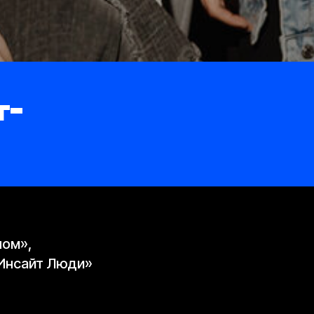
т-
ном»,
«Инсайт Люди»