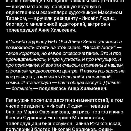
«Газпром-Медиа Холдинг». Уникальный арт-объект
— яркую матрешку, созданную вручную в
единственном экземпляре художником Максимом
Тараном, — вручили резиденту «Инсайт Люди»,
блогеру с миллионной аудиторией, актрисе и
телеведущей Анне Хилькевич.
«
Спасибо журналу HELLO! и Алине Зиннатуллиной за
возможность стоять на этой сцене. "Инсайт Люди" —
такое короткое, но емкое словосочетание. Это и про
проницательность, и про чуткость, и про интуицию, и
про понимание. И все эти смыслы отражены в нашем
огромном продюсерском центре. Я нахожусь здесь не
как резидент, а как часть большой и творческой
семьи. И эта награда — наша общая заслуга. Дальше
— больше!
» — поделилась
Анна Хилькевич
.
Гала-ужин посетили десятки знаменитостей, в том
числе резиденты «Инсайт Люди» — певица и
блогер Марго Овсянникова, актрисы театра и кино
Ксения Суркова и Екатерина Молоховская,
телеведущая и бизнесвумен Галина Ржаксенская,
популярный блогер Николай Сердюков, фешн-