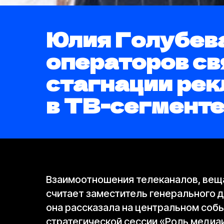
Юлия Голубев
операторов свя
стагнации ре
в ТВ-сегмент
Взаимоотношения телеканалов, веща
считает заместитель генерального 
она рассказала на центральном со
стратегической сессии «Роль медиаи