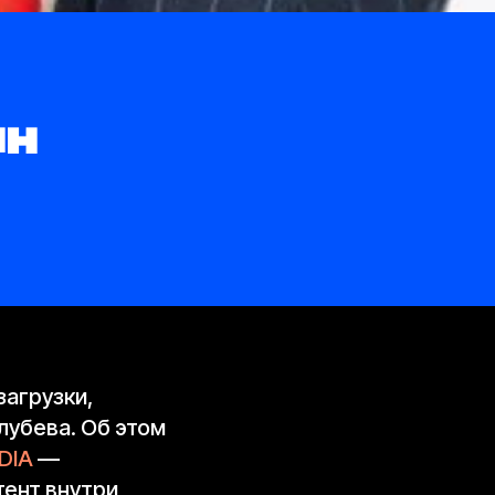
ин
агрузки,
лубева. Об этом
DIA
—
тент внутри