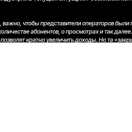
, важно, чтобы представители операторов были 
оличестве абонентов, о просмотрах и так далее
позволят кратно увеличить доходы. Но та «закр
является одной из причин стагнации на российс
 Юлия Голубева.
ректора «Газпром-Медиа Холдинга» затронул
нию, создавать и продвигать контент для теле
дре и состоявшихся профессионалов за кадром
ут быть востребованы в сфере.
нематографических, театральных коммерческих 
сть сделать что-то, пока они учатся. И тогда, 
трудоустроенными и востребованными и получит