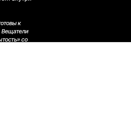
готовы к
. Вещатели
ытость» со
ком рекламном
а тему молодых
каналов и
 сложно. Однако
и
выпускаясь, они
ь заказ от