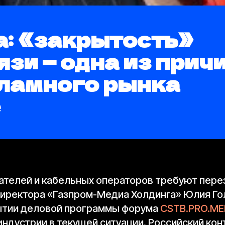
а: «закрытость»
зи — одна из прич
кламного рынка
е
телей и кабельных операторов требуют перез
директора «Газпром-Медиа Холдинга» Юлия Го
бытии деловой программы форума
CSTB.PRO.ME
ндустрии в текущей ситуации. Российский кон