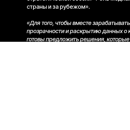
страны и за рубежом».
«Для того, чтобы вместе зарабатывать
прозрачности и раскрытию данных о к
готовы предложить решения, которые 
стороны операторов, среди прочего, 
рынке в ТВ-сегменте», — подчеркнула
Также заместитель генерального ди
кадров в медиаиндустрии. По ее мне
онлайн-кинотеатров без звезд в ка
начинающие специалисты также мог
«Вопрос в том, чтобы выпускники ки
государственных школ, имели возможно
получат гораздо больше шансов быть 