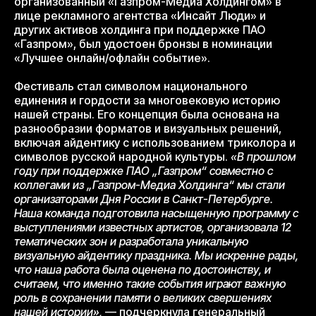
организованный «Газпром-Медиа Холдингом» в
лице рекламного агентства «Инсайт Люди» и
других активов холдинга при поддержке ПАО
«Газпром», был удостоен бронзы в номинации
«Лучшее онлайн/офлайн событие».
Фестиваль стал символом национального
единения и гордости за многовековую историю
нашей страны. Его концепция была основана на
разнообразии форматов и визуальных решений,
включая айдентику с использованием триколора и
символов русской народной культуры.
«В прошлом
году при поддержке ПАО „Газпром“ совместно с
коллегами из „Газпром-Медиа Холдинга“ мы стали
организаторами Дня России в Санкт-Петербурге.
Наша команда подготовила насыщенную программу с
выступлениями известных артистов, организовала 12
тематических зон и разработала уникальную
визуальную айдентику праздника. Мы искренне рады,
что наша работа была оценена по достоинству, и
считаем, что именно такие события играют важную
роль в сохранении памяти о великих свершениях
нашей истории»,
— подчеркнула генеральный