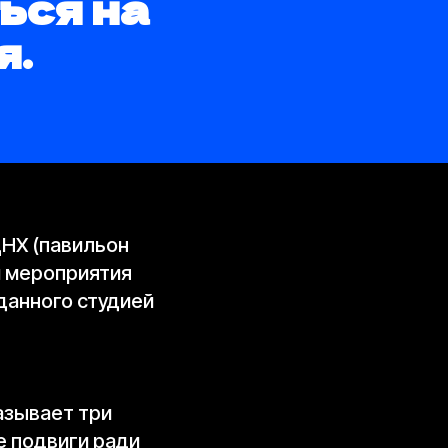
ься на
я.
ДНХ (павильон
 мероприятия
данного студией
азывает три
е подвиги ради