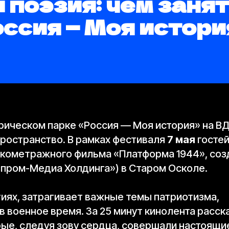
 поэзия: чем занят
ссия — Моя истори
орическом парке «Россия — Моя история» на В
пространство. В рамках фестиваля
7 мая
гостей
кометражного фильма «Платформа 1944», соз
зпром-Медиа Холдинга») в Старом Осколе.
иях, затрагивает важные темы патриотизма,
 военное время. За 25 минут кинолента расск
рые, следуя зову сердца, совершали настоящи