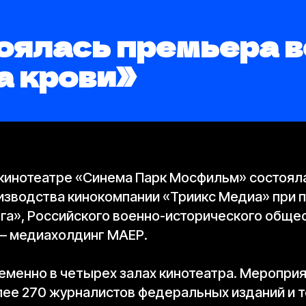
оялась премьера 
а крови»
 кинотеатре «Синема Парк Мосфильм» состоял
изводства кинокомпании «Триикс Медиа» при
га», Российского военно-исторического обще
 – медиахолдинг МАЕР.
менно в четырех залах кинотеатра. Меропри
более 270 журналистов федеральных изданий и т