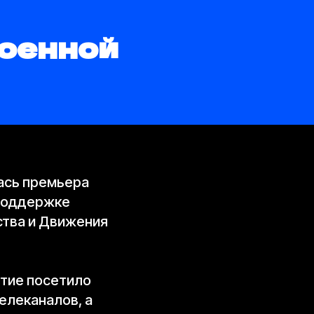
военной
ась премьера
 поддержке
ства и Движения
ятие посетило
елеканалов, а