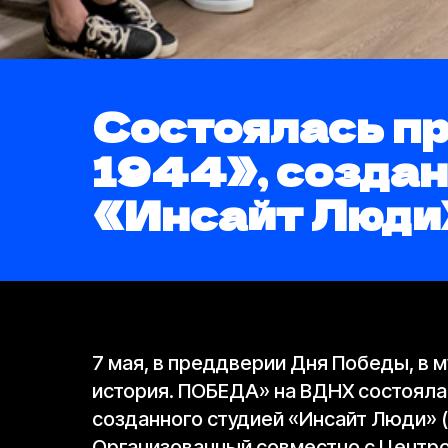
Состоялась п
1944», созда
«Инсайт Люди
7 мая, в преддверии Дня Победы, в
история. ПОБЕДА» на ВДНХ состоял
созданного студией «Инсайт Люди» (
Организованный совместно с Центро