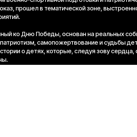
каз, прошел в тематической зоне, выстроенн
риятий.
ный ко Дню Победы, основан на реальных соб
 патриотизм, самопожертвование и судьбы дет
стории о детях, которые, следуя зову сердца,
ны.
 генеральный директор «Газпром-Медиа Холди
итрий Шевченко. На показе присутствовали 
а «Газпром-Медиа Холдинга» Борис Ханчалян 
атуллина.
ории вне зависимости от времени. Потому что не
ю бы не коснулась Великая Отечественная война
жались за нашу родину. Конечно, важно помнить