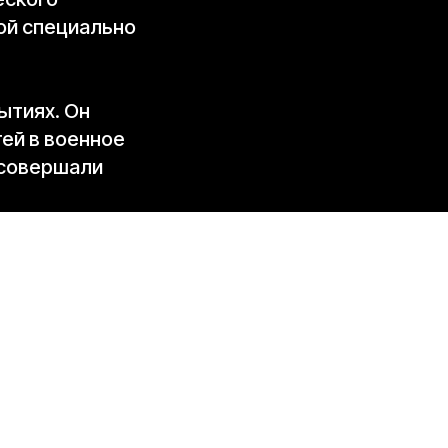
ой специально
ытиях. Он
ей в военное
 совершали
нга» Александр
также
и генеральный
т ни одной
. У каждого из
 это, об этом