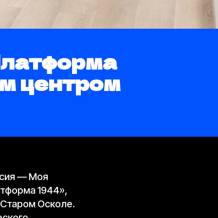
Платформа
м центром
ссия — Моя
тформа 1944»,
 Старом Осколе.
еского