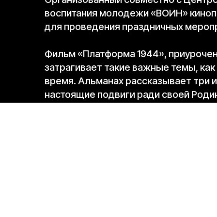
воспитания молодежи «ВОИН» кинопо
для проведения праздничных мероп
Фильм «Платформа 1944», приурочен
затрагивает такие важные темы, как
время. Альманах рассказывает три и
настоящие подвиги ради своей Роди
Зрителей показа поприветствовали
Жаров и директор Центра «ВОИН» Дм
заместитель генерального директор
директор «Инсайт Люди» Алина Зинн
«Очень важно рассказывать такие ист
семьи в нашей великой стране, котору
нас есть деды и прадеды, которые сра