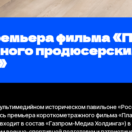
ремьера фильма «
нного продюсерски
»
 мультимедийном историческом павильоне «Ро
ась премьера короткометражного фильма «Пла
входит в состав «Газпром-Медиа Холдинга») в
м военно-спортивной подготовки и патриотич