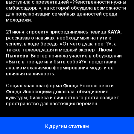
выступила с презентацией «Женственности нужны
амбассадоры», на которой обсудила возможности
для популяризации семейных ценностей среди
молодежи.
21 июня к проекту присоединились певица
KAYA
,
рассказав о навыках, необходимых на пути к
успеху, в ходе беседы «От чего душа поет?», а
также телеведущая и модный эксперт
Люси
Пылаева
. Блогер приняла участие в обсуждении
«Быть в тренде или быть собой?», представив
анализ механизмов формирования моды и ее
влияния на личность.
Социальная платформа Фонда Росконгресс и
Фонда Инносоциум доказала: объединение
культуры, бизнеса и личностного роста создает
пространство для настоящих перемен.
К другим статьям