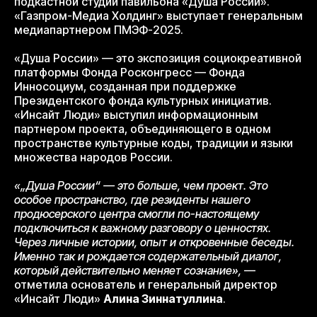
подкастной студии павильона «Душа России».
«Газпром-Медиа Холдинг» выступает генеральным
медиапартнером ПМЭФ-2025.
«Душа России» — это экспозиция социокреативной
платформы Фонда Росконгресс — Фонда
Инносоциум, созданная при поддержке
Президентского фонда культурных инициатив.
«Инсайт Люди» выступил информационным
партнером проекта, объединяющего в одном
пространстве культурные коды, традиции и языки
множества народов России.
«„Душа России“ — это больше, чем проект. Это
особое пространство, где резиденты нашего
продюсерского центра смогли по-настоящему
подключиться к важному разговору о ценностях.
Через личные истории, опыт и откровенные беседы.
Именно так и рождается содержательный диалог,
который действительно меняет сознание»,
—
отметила основатель и генеральный директор
«Инсайт Люди»
Алина Зиннатуллина
.