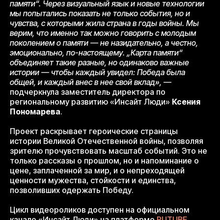
памяти“. Через визуальный язык и новые технологии
мы попытались показать не только события, но и
чувства, с которыми жила страна в годы войны. Мы
верим, что именно так можно говорить с молодым
поколением о памяти — не назидательно, а честно,
эмоционально, по-настоящему. „Карта памяти“
объединяет такие разные, но одинаково важные
истории — чтобы каждый увидел: Победа была
общей, и каждый внес в нее свой вклад»,
—
подчеркнула заместитель директора по
региональному развитию «Инсайт Люди»
Ксения
Пономарева
.
Проект раскрывает героические страницы
истории Великой Отечественной войны, позволяя
зрителю прочувствовать масштаб событий. Это не
только рассказы о прошлом, но и напоминание о
цене, заплаченной за мир, и о непреходящей
ценности мужества, стойкости и единства,
позволивших одержать Победу.
Цикл видеороликов доступен на официальном
канале «Инсайт Люди» на платформе
RUTUBE
.