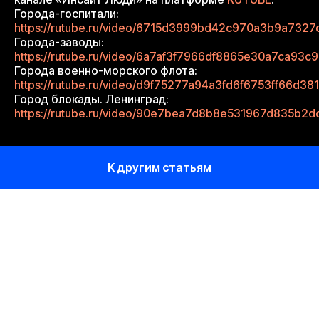
Города-госпитали:
https://rutube.ru/video/6715d3999bd42c970a3b9a7327
Города-заводы:
https://rutube.ru/video/6a7af3f7966df8865e30a7ca93c
Города военно-морского флота:
https://rutube.ru/video/d9f75277a94a3fd6f6753ff66d38
Город блокады. Ленинград:
https://rutube.ru/video/90e7bea7d8b8e531967d835b2d
К другим статьям