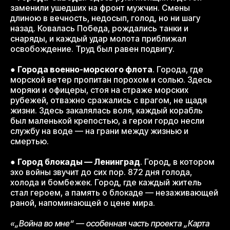
заменили ушедших на фронт мужчин. Смены
длиною в вечность, недосып, голод, но ни шагу
назад. Ковалась Победа, рождались танки и
снаряды, и каждый удар молота приближал
освобождение. Труд был равен подвигу.
●
Города военно-морского флота
. Города, где
морской ветер пропитан порохом и солью. Здесь
моряки и офицеры, стоя на страже морских
рубежей, отважно сражались с врагом, не щадя
жизни. Здесь закалялась воля, каждый корабль
был маленькой крепостью, а герои гордо несли
службу на воде — на грани между жизнью и
смертью.
●
Город блокады — Ленинград
. Город, в котором
эхо войны звучит до сих пор. 872 дня голода,
холода и бомбежек. Город, где каждый житель
стал героем, а память о блокаде — незаживающей
раной, напоминающей о цене мира.
«„Война во мне“ — особенная часть проекта „Карта